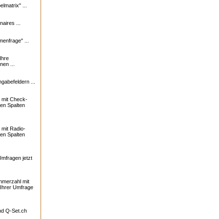
lmatrix" ...
naires ...
enfrage" ...
Ihre
nen ...
ngabefeldern ...
 mit Check-
ren Spalten
mit Radio-
ren Spalten
Umfragen jetzt
ehmerzahl mit
 Ihrer Umfrage
und
Q-Set.ch