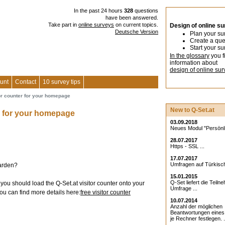
In the past 24 hours
328
questions
have been answered.
Take part in
online surveys
on current topics.
Design of online s
Deutsche Version
Plan your su
Create a que
Start your su
In the glossary
you f
information about
design of online sur
unt
Contact
10 survey tips
or counter for your homepage
New to Q-Set.at
er for your homepage
03.09.2018
Neues Modul "Persönlic
28.07.2017
Https - SSL ...
17.07.2017
Umfragen auf Türkisch
garden?
15.01.2015
Q-Set liefert die Teiln
, you should load the Q-Set.at visitor counter onto your
Umfrage ...
u can find more details here:
free visitor counter
10.07.2014
Anzahl der möglichen
Beantwortungen eine
je Rechner festlegen. .