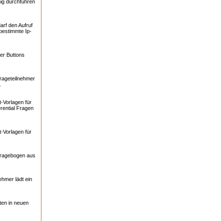
ig durchführen
arf den Aufruf
bestimmte Ip-
er Buttons
rageteilnehmer
.
-Vorlagen für
rential Fragen
-Vorlagen für
Fragebogen aus
ehmer lädt ein
ten in neuen