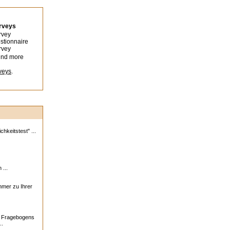
urveys
rvey
stionnaire
rvey
ind more
veys
.
hkeitstest" ...
 ...
ehmer zu Ihrer
s Fragebogens
..