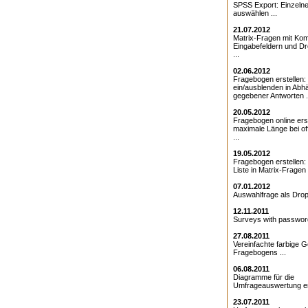
SPSS Export: Einzeln
auswählen ...
21.07.2012
Matrix-Fragen mit Kom
Eingabefeldern und D
...
02.06.2012
Fragebogen erstellen:
ein/ausblenden in Abhä
gegebener Antworten .
20.05.2012
Fragebogen online erst
maximale Länge bei o
...
19.05.2012
Fragebogen erstellen
Liste in Matrix-Fragen .
07.01.2012
Auswahlfrage als Drop
12.11.2011
Surveys with password
27.08.2011
Vereinfachte farbige G
Fragebogens ...
06.08.2011
Diagramme für die
Umfrageauswertung ers
23.07.2011