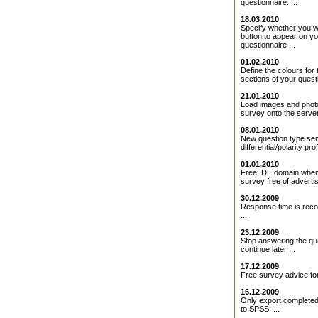
questionnaire. ...
18.03.2010
Specify whether you 
button to appear on y
questionnaire ...
01.02.2010
Define the colours for 
sections of your questi
21.01.2010
Load images and photo
survey onto the server 
08.01.2010
New question type se
differential/polarity profi
01.01.2010
Free .DE domain when
survey free of adverti
30.12.2009
Response time is rec
...
23.12.2009
Stop answering the qu
continue later ...
17.12.2009
Free survey advice for
16.12.2009
Only export completed
to SPSS. ...