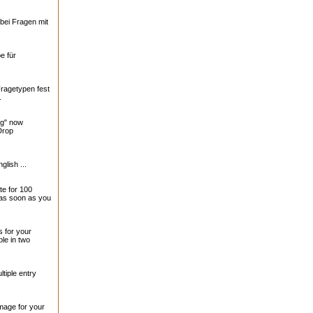
bei Fragen mit
e für
Fragetypen fest
.
ng" now
Drop
glish ...
te for 100
 as soon as you
 for your
le in two
tiple entry
mage for your