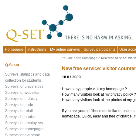
Homepage
Instructions
My online surveys
Survey participants
User acco
You are here:
Homepage
>
New free service: visit
Q-Set.at
New free service: visitor count
Surveys, statistics and data
18.03.2009
collection for students
Surveys for universities
How many people visit my homepage ?
Surveys for websites
How many visitors look at my privacy policy ?
Surveys for industry
How many visitors look at the photos of my 
Surveys for trade
If you ask yourself these or similar questions
Surveys for retail
homepage. Quick, easy and free of charge. Yo
Surveys for banks
Surveys for employees
Surveys for homepages
Surveys for everyone