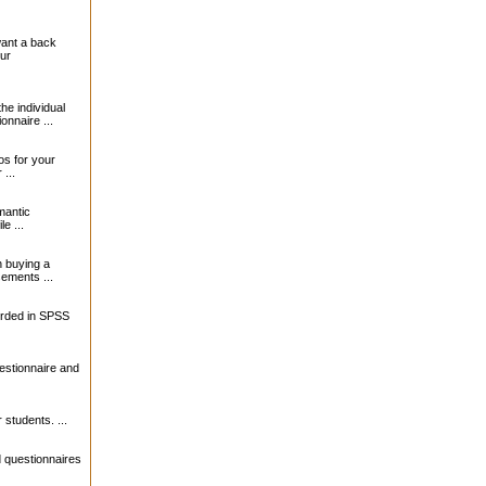
want a back
our
the individual
onnaire ...
s for your
...
mantic
le ...
 buying a
sements ...
orded in SPSS
estionnaire and
 students. ...
 questionnaires