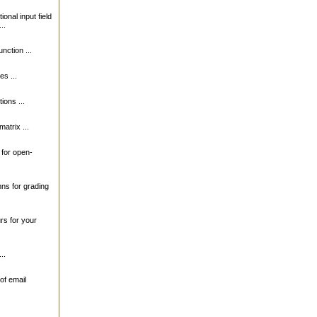
ional input field
..
unction ...
s ...
ions ...
matrix ...
s for open-
mns for grading
urs for your
..
of email