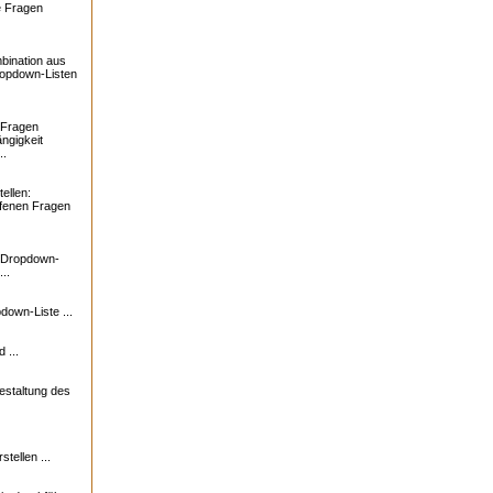
e Fragen
bination aus
ropdown-Listen
 Fragen
ngigkeit
..
ellen:
ffenen Fragen
: Dropdown-
..
down-Liste ...
 ...
estaltung des
tellen ...