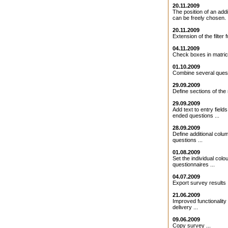
20.11.2009
The position of an addit
can be freely chosen. .
20.11.2009
Extension of the filter f
04.11.2009
Check boxes in matrice
01.10.2009
Combine several quest
29.09.2009
Define sections of the 
29.09.2009
Add text to entry field
ended questions ...
28.09.2009
Define additional colu
questions ...
01.08.2009
Set the individual colo
questionnaires ...
04.07.2009
Export survey results .
21.06.2009
Improved functionality 
delivery ...
09.06.2009
Copy survey ...