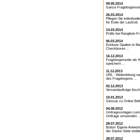
09.05.2014
Ganze Fragebogenseite
26.03.2014
Pflegen Sie individuell
für Ende der Laufzeit. .
14.03.2014
Präfix bei Rangliste-Fr
06.03.2014
Exklusiv-Spalten in Ma
Checkboxen ...
16.12.2013
Fragebogenseite als Ht
speichern ...
11.12.2013
URL - Weiterleitung 
des Fragebogens ...
02.12.2013
Versandaufträge lösche
10.01.2013
Glossar zu Online Bef
04.08.2012
Umfragevorlagen zum E
Umfrage verwenden ..
28.07.2012
Button 'Eigene Antwort
der Danke-Seite einble
28.07.2012