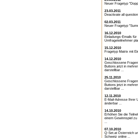
Neuer Fragetyp "Doppe
23.03.2011
Deactivate all question
02.03.2011
Neuer Fragetyp "Summ
16.12.2010
Einladungs-Emails für 
Umfrageteilnehmer pla
15.12.2010
Fragetyp Matrix mit Ei
14.12.2010
Geschlossene Fragen
Buttons jetzt in mehre
darstellbar ...
25.11.2010
Geschlossene Fragen 
Buttons jetzt in mehre
darstellbar ...
12.11.2010
E-Mail-Adresse Ihrer 
änderbar ...
14.10.2010
Erhöhen Sie die Teiln
einem Gewinnspiel zu
...
07.10.2010
Q-Set.at Österreich 
Schweiz online ...