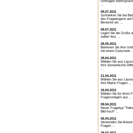
Umfragen mehrsprach
...
09.07.2011
Schränken Sie bei Bed
des Fragebogens auf 
Bereiche ein. ...
09.07.2011
Legen Sie die Größe d
selber fest. ...
28.05.2011
Belohnen Sie Ihre Umf
mit einem Gutschein ..
28.04.2011
Wählen Sie aus Layout
Ihre Semantische Diffe
...
21.04.2011
Wählen Sie aus Layout
Ihre Matrix-Fragen ...
16.04.2011
Wählen Sie für Ihren 
Fragevorlagen aus ...
09.04.2011
Neuer Fragetyp "Teiln
Bild hoch" ...
06.04.2011
Verwenden Sie Antwor
Fragen ...
29.03.2011