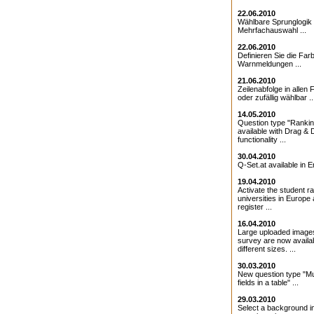
22.06.2010
Wählbare Sprunglogik 
Mehrfachauswahl ...
22.06.2010
Definieren Sie die Farb
Warnmeldungen ...
21.06.2010
Zeilenabfolge in allen 
oder zufällig wählbar ..
14.05.2010
Question type "Ranki
available with Drag & 
functionality ...
30.04.2010
Q-Set.at available in En
19.04.2010
Activate the student ra
universities in Europe
register ...
16.04.2010
Large uploaded images
survey are now availab
different sizes. ...
30.03.2010
New question type "Mul
fields in a table" ...
29.03.2010
Select a background i