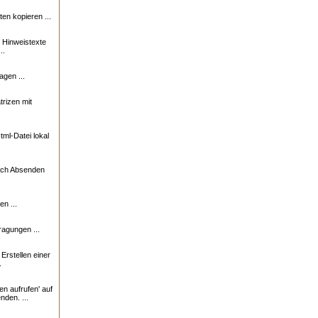
n kopieren ...
e Hinweistexte
..
agen ...
trizen mit
ml-Datei lokal
nach Absenden
n ...
ragungen ...
rstellen einer
.
en aufrufen' auf
nden. ...