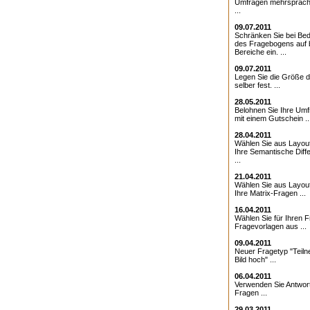
Umfragen mehrsprach
...
09.07.2011
Schränken Sie bei Bed
des Fragebogens auf 
Bereiche ein. ...
09.07.2011
Legen Sie die Größe d
selber fest. ...
28.05.2011
Belohnen Sie Ihre Umf
mit einem Gutschein ..
28.04.2011
Wählen Sie aus Layout
Ihre Semantische Diffe
...
21.04.2011
Wählen Sie aus Layout
Ihre Matrix-Fragen ...
16.04.2011
Wählen Sie für Ihren 
Fragevorlagen aus ...
09.04.2011
Neuer Fragetyp "Teiln
Bild hoch" ...
06.04.2011
Verwenden Sie Antwor
Fragen ...
29.03.2011