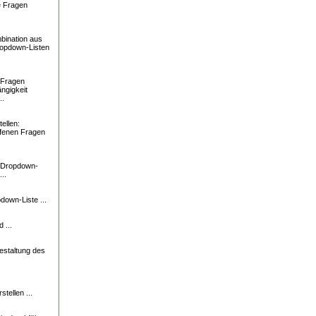
e Fragen
bination aus
ropdown-Listen
 Fragen
ngigkeit
..
ellen:
ffenen Fragen
: Dropdown-
..
down-Liste ...
 ...
estaltung des
tellen ...