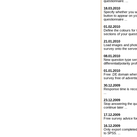
questionnaire. ...
18.03.2010
Specify whether you 
button to appear on y
questionnaire ...
01.02.2010
Define the colours for 
sections of your questi
21.01.2010
Load images and photo
survey onto the server 
08.01.2010
New question type se
differential/polarity profi
01.01.2010
Free .DE domain when
survey free of adverti
30.12.2009
Response time is rec
...
23.12.2009
Stop answering the qu
continue later ...
17.12.2009
Free survey advice for
16.12.2009
Only export completed
to SPSS. ...