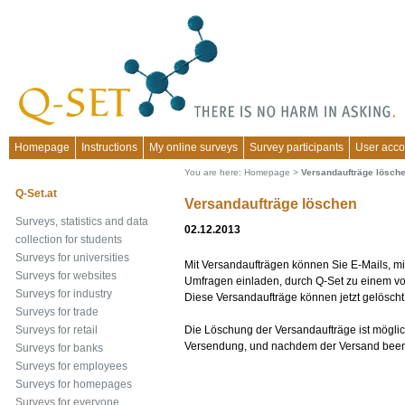
Homepage
Instructions
My online surveys
Survey participants
User acco
You are here:
Homepage
>
Versandaufträge lösch
Q-Set.at
Versandaufträge löschen
Surveys, statistics and data
02.12.2013
collection for students
Surveys for universities
Mit Versandaufträgen können Sie E-Mails, mi
Surveys for websites
Umfragen einladen, durch Q-Set zu einem v
Surveys for industry
Diese Versandaufträge können jetzt gelösch
Surveys for trade
Die Löschung der Versandaufträge ist mögli
Surveys for retail
Versendung, und nachdem der Versand beend
Surveys for banks
Surveys for employees
Surveys for homepages
Surveys for everyone