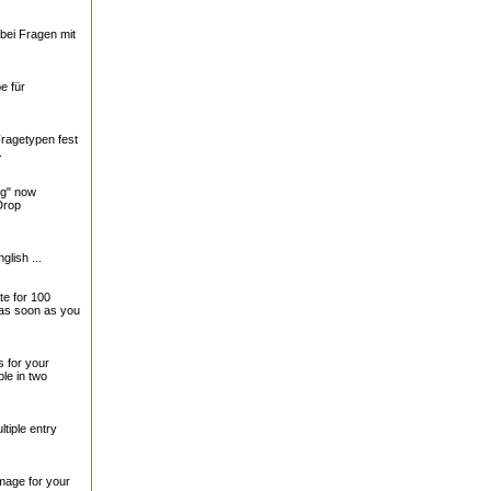
bei Fragen mit
e für
Fragetypen fest
.
ng" now
Drop
glish ...
te for 100
 as soon as you
 for your
le in two
tiple entry
mage for your