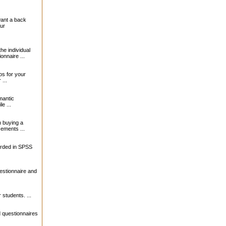
want a back
our
the individual
onnaire ...
s for your
...
mantic
le ...
 buying a
sements ...
orded in SPSS
estionnaire and
 students. ...
 questionnaires