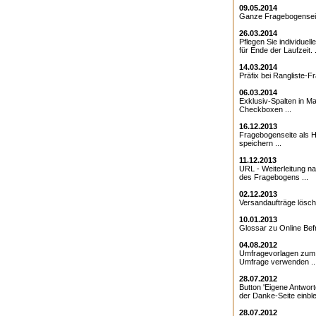
09.05.2014
Ganze Fragebogenseite
26.03.2014
Pflegen Sie individuell
für Ende der Laufzeit. .
14.03.2014
Präfix bei Rangliste-Fr
06.03.2014
Exklusiv-Spalten in Ma
Checkboxen ...
16.12.2013
Fragebogenseite als Ht
speichern ...
11.12.2013
URL - Weiterleitung 
des Fragebogens ...
02.12.2013
Versandaufträge lösche
10.01.2013
Glossar zu Online Bef
04.08.2012
Umfragevorlagen zum E
Umfrage verwenden ..
28.07.2012
Button 'Eigene Antwort
der Danke-Seite einble
28.07.2012