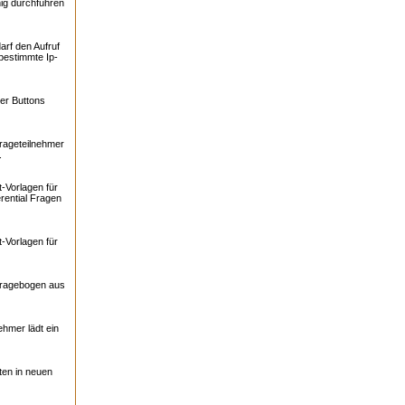
ig durchführen
arf den Aufruf
bestimmte Ip-
er Buttons
rageteilnehmer
.
-Vorlagen für
rential Fragen
-Vorlagen für
Fragebogen aus
ehmer lädt ein
ten in neuen