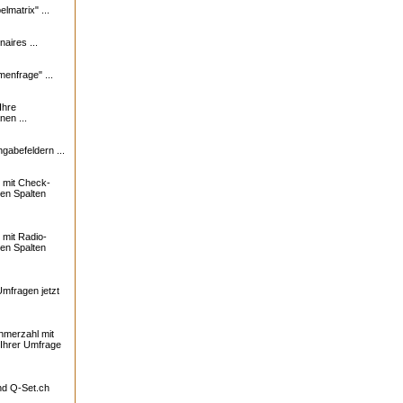
lmatrix" ...
naires ...
enfrage" ...
Ihre
nen ...
ngabefeldern ...
 mit Check-
ren Spalten
mit Radio-
ren Spalten
Umfragen jetzt
ehmerzahl mit
 Ihrer Umfrage
und
Q-Set.ch