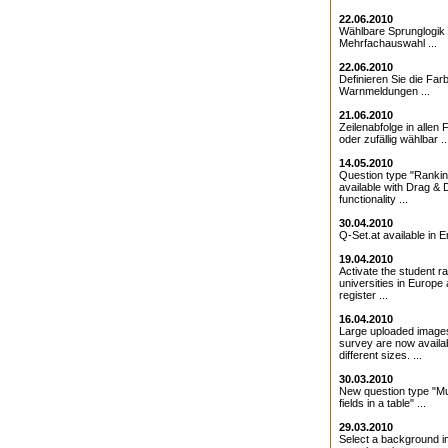
22.06.2010
Wählbare Sprunglogik 
Mehrfachauswahl ...
22.06.2010
Definieren Sie die Farb
Warnmeldungen ...
21.06.2010
Zeilenabfolge in allen 
oder zufällig wählbar ..
14.05.2010
Question type "Ranki
available with Drag & 
functionality ...
30.04.2010
Q-Set.at available in En
19.04.2010
Activate the student ra
universities in Europe
register ...
16.04.2010
Large uploaded images
survey are now availab
different sizes. ...
30.03.2010
New question type "Mul
fields in a table" ...
29.03.2010
Select a background i