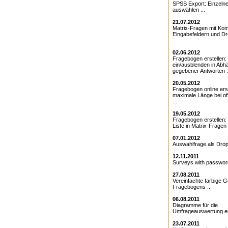
SPSS Export: Einzeln
auswählen ...
21.07.2012
Matrix-Fragen mit Kom
Eingabefeldern und D
...
02.06.2012
Fragebogen erstellen:
ein/ausblenden in Abhä
gegebener Antworten .
20.05.2012
Fragebogen online erst
maximale Länge bei o
...
19.05.2012
Fragebogen erstellen
Liste in Matrix-Fragen .
07.01.2012
Auswahlfrage als Drop
12.11.2011
Surveys with password
27.08.2011
Vereinfachte farbige G
Fragebogens ...
06.08.2011
Diagramme für die
Umfrageauswertung ers
23.07.2011