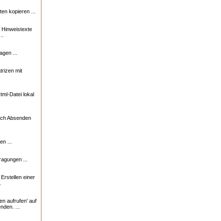
n kopieren ...
e Hinweistexte
..
agen ...
trizen mit
ml-Datei lokal
nach Absenden
n ...
ragungen ...
rstellen einer
.
en aufrufen' auf
nden. ...