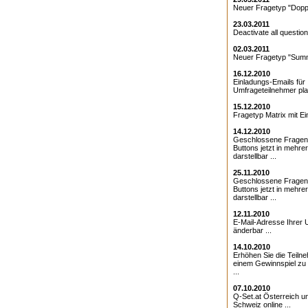
Neuer Fragetyp "Doppe
23.03.2011
Deactivate all question
02.03.2011
Neuer Fragetyp "Summ
16.12.2010
Einladungs-Emails für 
Umfrageteilnehmer pla
15.12.2010
Fragetyp Matrix mit Ei
14.12.2010
Geschlossene Fragen
Buttons jetzt in mehre
darstellbar ...
25.11.2010
Geschlossene Fragen 
Buttons jetzt in mehre
darstellbar ...
12.11.2010
E-Mail-Adresse Ihrer 
änderbar ...
14.10.2010
Erhöhen Sie die Teiln
einem Gewinnspiel zu
...
07.10.2010
Q-Set.at Österreich 
Schweiz online ...