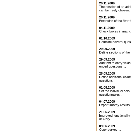
20.11.2009
The position of an addit
can be freely chosen. .
20.11.2009
Extension of the filter f
04.11.2009
Check boxes in matrice
01.10.2009
Combine several quest
29.09.2009
Define sections of the 
29.09.2009
Add text to entry field
ended questions ...
28.09.2009
Define additional colu
questions ...
01.08.2009
Set the individual colo
questionnaires ...
04.07.2009
Export survey results .
21.06.2009
Improved functionality 
delivery ...
09.06.2009
Copy survey ...