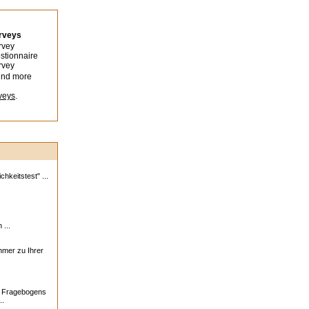
urveys
rvey
stionnaire
rvey
ind more
veys
.
hkeitstest" ...
 ...
ehmer zu Ihrer
s Fragebogens
..