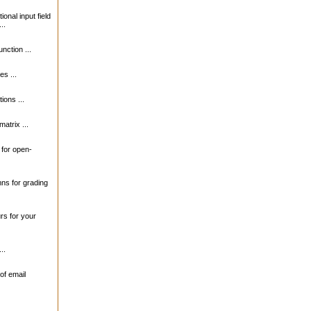
ional input field
..
unction ...
s ...
ions ...
matrix ...
s for open-
mns for grading
urs for your
..
of email