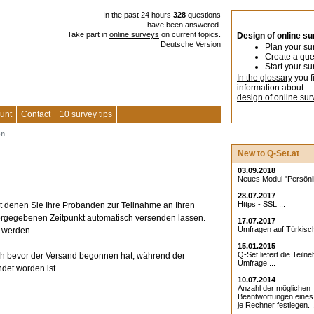
In the past 24 hours
328
questions
have been answered.
Take part in
online surveys
on current topics.
Design of online s
Deutsche Version
Plan your su
Create a que
Start your su
In the glossary
you f
information about
design of online sur
unt
Contact
10 survey tips
en
New to Q-Set.at
03.09.2018
Neues Modul "Persönlic
28.07.2017
Https - SSL ...
t denen Sie Ihre Probanden zur Teilnahme an Ihren
orgegebenen Zeitpunkt automatisch versenden lassen.
17.07.2017
Umfragen auf Türkisch
t werden.
15.01.2015
Q-Set liefert die Teiln
ch bevor der Versand begonnen hat, während der
Umfrage ...
et worden ist.
10.07.2014
Anzahl der möglichen
Beantwortungen eine
je Rechner festlegen. .